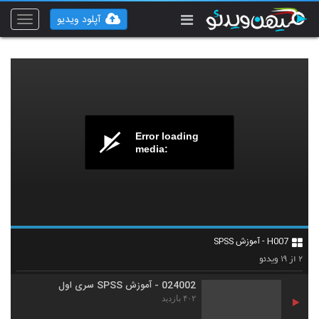
آپلود ویدیو
Toggle
vigation
Error loading
media:
024001 - آموزش SPSS سری اول
H007 - آموزش SPSS
۴۳۶ بازدید
1
۱۹
۲
از
ویدئو
024002 - آموزش SPSS سری اول
۴۰۲ بازدید