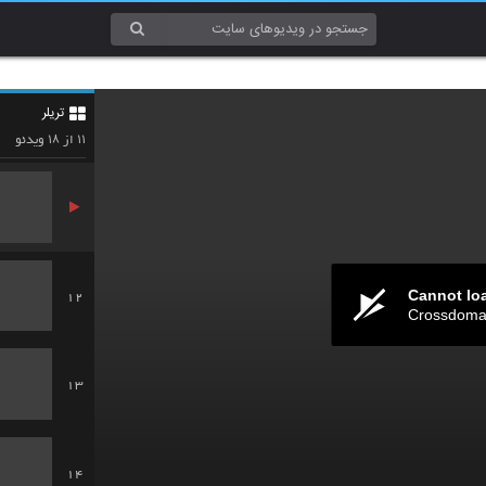
9
تریلر
10
۱۸
۱۱
از
ویدئو
Cannot lo
12
Crossdomai
13
14