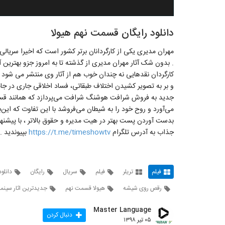
دانلود رایگان قسمت نهم هیولا
مهران مدیری یکی از کارگردانان برتر کشور است که اخیرا سریالی 
. بدون شک آثار مهران مدیری از گذشته تا به امروز جزو بهترین آث
کارگردان نقدهایی نه چندان خوب هم از آثار وی منتشر می شود
و بر به تصویر کشیدن اختلاف طبقاتی، فساد اخلاقی جاری در ج
جدید به فروش شرافت هوشنگ شرافت می‌پردازد که همانند قسمت
می‌آورد و روح خود را به شیطان می‌فروشد با این تفاوت که این‌با
بدست آوردن پست بهتر در هیت مدیره و حقوق بالاتر ، با پیشنها
جذاب به آدرس تلگرام
https://t.me/timeshowtv
بپیوندید .
فیلم
تریلر
فیلم
سریال
رایگان
دانلود
رقص روی شیشه
هیولا قسمت نهم
جدیدترین اثار سینما
Master Language
دنبال کردن
۰۵ تیر ۱۳۹۸