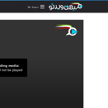
دسته ها
ading media:
d not be played