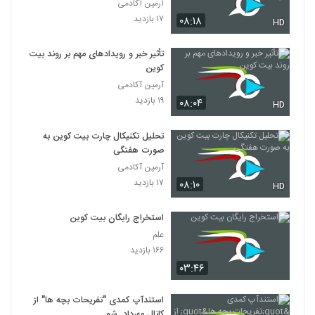
4
آرمین آکادمی
۱۷ بازدید
۰۸:۱۸
HD
تأثیر خبر و رویدادهای مهم بر روند بیت
کوین
آرمین آکادمی
۱۹ بازدید
۰۸:۰۴
HD
تحلیل تکنیکال چارت بیت کوین به
صورت هفتگی
آرمین آکادمی
۱۷ بازدید
۰۸:۱۰
HD
استخراج رایگان بیت کوین
علم
۱۶۶ بازدید
۰۳:۴۶
استندآپ کمدی "تفریحات بچه ها" از
کانال مهرداد_شو