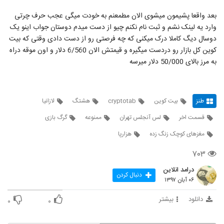
بعد واقعا پشیمون میشوی الان مطمعنم به خودت میگی عجب حرف چرتی
وارد یه لینک نشم و ثبت نام نکنم چیو از دست میدم دوستان جواب اینو یک
دوسال دیگ کاملا درک میکنی که چه فرصتی رو از دست دادی وقتی که بیت
کوین کل بازار رو دردست میگیره و قیمتش الان 6/560 دلار و اون موقه دراه
به مرز بالای 50/000 دلار میرسه
طنز
بیت کوین
cryptotab
هشتگ
لازانیا
قسمت اخر
لس آنجلس تهران
ممنوعه
گرگ بازی
مغزهای کوچک زنگ زده
هزارپا
۷۰۳
درامد انلاین
دنبال کردن
۰۶ آبان ۱۳۹۷
دانلود
بیشتر
۰
۰