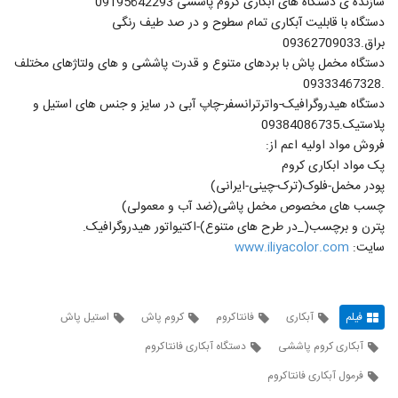
سازنده ی دستگاه های آبکاری کروم پاششی 09195642293
دستگاه با قابلیت آبکاری تمام سطوح و در صد طیف رنگی
براق.09362709033
دستگاه مخمل پاش با بردهای متنوع و قدرت پاششی و های ولتاژهای مختلف
.09333467328
دستگاه هیدروگرافیک-واترترانسفر-چاپ آبی در سایز و جنس های استیل و
پلاستیک.09384086735
فروش مواد اولیه اعم از:
پک مواد ابکاری کروم
پودر مخمل-فلوک(ترک-چینی-ایرانی)
چسب های مخصوص مخمل پاشی(ضد آب و معمولی)
پترن و برچسب(_در طرح های متنوع)-اکتیواتور هیدروگرافیک.
سایت:
www.iliyacolor.com
فیلم
آبکاری
فانتاکروم
کروم پاش
استیل پاش
آبکاری کروم پاششی
دستگاه آبکاری فانتاکروم
فرمول آبکاری فانتاکروم