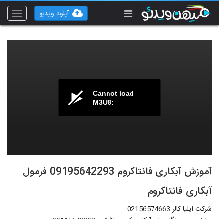
آپلود ویدیو
Toggle
vigation
Cannot load
M3U8:
آموزش آبکاری فانتاکروم 09195642293 فرمول
آبکاری فانتاکروم
شرکت ایلیا کالر 02156574663