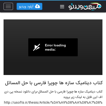
آپلود ویدیو
Toggle
vigation
Error loading
media:
کتاب دینامیک سازه ها چوپرا فارسی با حل المسائل
کتاب دینامیک سازه ها چوپرا فارسی با حل المسائل-برای دانلود نسخه پی دی
اف این فایل به لینک زیر بروید
http://usofts.ir/thesis/Article/%DA%A9%D8%AA%D8%A7%D8%