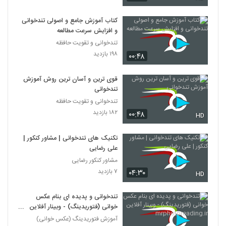
027042 - تندخوانی سری چهارم
۴۱۹ بازدید
42
کتاب آموزش جامع و اصولی تندخوانی
و افزایش سرعت مطالعه
تندخوانی و تقویت حافظه
027043 - تندخوانی سری چهارم
۱۹۸ بازدید
۳۳۶ بازدید
۰۰:۴۸
43
قوی ترین و آسان ترین روش آموزش
027044 - تندخوانی سری چهارم
تندخوانی
۴۴۲ بازدید
44
تندخوانی و تقویت حافظه
۱۸۲ بازدید
۰۰:۴۸
HD
027045 - تندخوانی سری چهارم
۴۲۰ بازدید
تکنیک های تندخوانی | مشاور کنکور |
45
علی رضایی
مشاور کنکور رضایی
027046 - تندخوانی سری چهارم
۷ بازدید
۰۴:۳۰
HD
۴۲۰ بازدید
46
تندخوانی و پدیده ای بنام عکس
027047 - تندخوانی سری چهارم
خوانی (فتوریدینگ) - وبینار آفلاین
۴۰۶ بازدید
mrphotoreading.ir
آموزش فتوریدینگ (عکس خوانی)
47