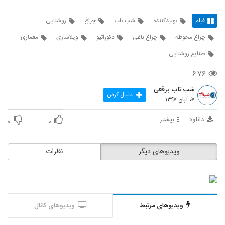
فیلم
تولیدکننده
شب تاب
چراغ
روشنایی
چراغ محوطه
چراغ باغی
دکوراتیو
ویلاسازی
معماری
صنایع روشنایی
۶۷۶
شب تاب برقعی
دنبال کردن
۰۷ آبان ۱۳۹۷
دانلود
بیشتر
۰
۰
ویدیوهای دیگر
نظرات
ویدیوهای مرتبط
ویدیوهای کانال