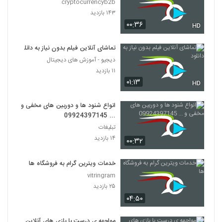
cryptocurrencyb2b
۱۴۳ بازدید
۰۰:۳۶
HD
تماشای آنلاین فیلم بدون نیاز به دانلود
دیجیو - آموزش های دیجیتال
۱۱ بازدید
۰۱:۱۳
HD
انواع شنود ها و دوربین های مخفی و
... 09924397145
تبلیغات
۱۴ بازدید
۰۰:۳۲
خدمات ویترین گرام به فروشگاه ها
vitringram
۲۵ بازدید
۰۴:۵۰
مواجهه ی درست با بازی های آنلاین