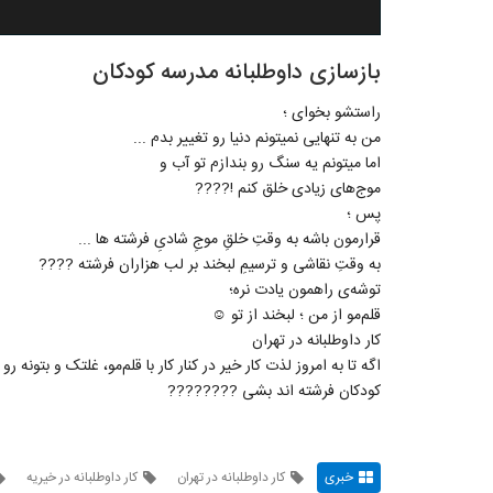
بازسازی داوطلبانه مدرسه کودکان
راستشو بخوای ؛
من به تنهایی نمیتونم دنیا رو تغییر بدم ...
اما میتونم یه سنگ رو بندازم تو آب و
موج‌های زیادی خلق کنم !????
پس ؛
قرارمون باشه به وقتِ خلقِ موجِ شادیِ فرشته ها ...
به وقتِ نقاشی و ترسیمِ لبخند بر لب هزاران فرشته ????
توشه‌ی راهمون یادت نره؛
قلم‌مو از من ؛ لبخند از تو ☺️
کار داوطلبانه در تهران
اگه تا به امروز لذت کار خیر در کنار کار با قلم‌مو، غلتک و بتون
کودکان فرشته اند بشی ????????
خبری
کار داوطلبانه در تهران
کار داوطلبانه در خیریه