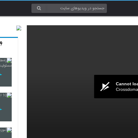
Cannot lo
Crossdomai