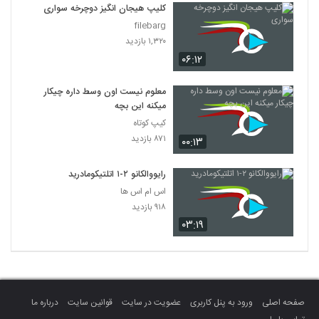
کلیپ هیجان انگیز دوچرخه سواری
filebarg
۱,۳۲۰ بازدید
۰۶:۱۲
معلوم نیست اون وسط داره چیکار
میکنه این بچه
کیپ کوتاه
۸۷۱ بازدید
۰۰:۱۳
رایووالکانو ۲-۱ اتلتیکومادرید
اس ام اس ها
۹۱۸ بازدید
۰۳:۱۹
صفحه اصلی
ورود به پنل کاربری
عضویت در سایت
قوانین سایت
درباره ما