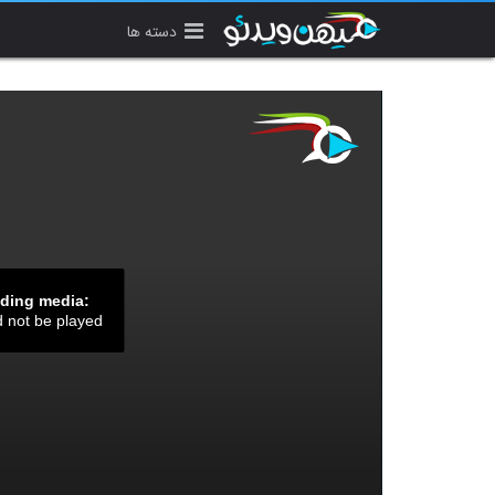
دسته ها
ading media:
d not be played