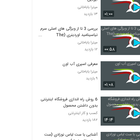
میترا باباخانی
۰۱:۰۰
۱۳ بازدید
بررسی 3 تا از ویژگی های اصلی سرم
نیاسینامید اوردینری (The
Ordinary)
میترا باباخانی
۰۰:۵۸
۱۲ بازدید
معرفی اسپری آب اون
میترا باباخانی
۹ بازدید
۰۱:۰۸
6 روش راه اندازی فروشگاه اینترنتی
بدون داشتن محصول
کسب و کار اینترنتی
۱۴:۱۴
۱۸۲ بازدید
آشنایی با ست لباس نوزادی (ست