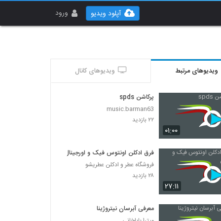
ورود
آپلود ویدیو
ویدیوهای مرتبط
ویدیوهای کانال
پرکاشن spds
music.barman63
۲۲ بازدید
۰۱:۰۰
فرق ادکلن اونتوس فیک و اورجینال
فروشگاه عطر و ادکلن عطریشو
۲۸ بازدید
۲۷:۱۱
معرفی آبرسان نیتروژینا
میترا باباخانی