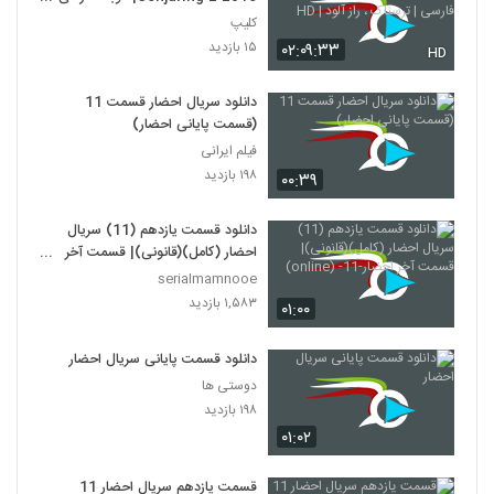
ترسناک ، راز آلود | HD
کلیپ
۱۵ بازدید
۰۲:۰۹:۳۳
HD
دانلود سریال احضار قسمت 11
(قسمت پایانی احضار)
فیلم ایرانی
۱۹۸ بازدید
۰۰:۳۹
دانلود قسمت یازدهم (11) سریال
احضار (کامل)(قانونی)| قسمت آخر
احضار-11- (online)
serialmamnooe
۱,۵۸۳ بازدید
۰۱:۰۰
دانلود قسمت پایانی سریال احضار
دوستی ها
۱۹۸ بازدید
۰۱:۰۲
قسمت یازدهم سریال احضار 11