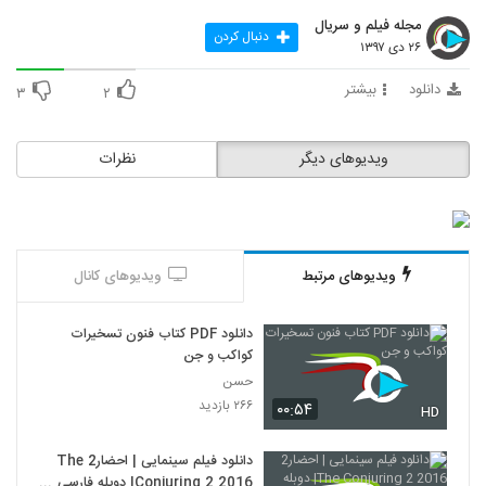
مجله فیلم و سریال
دنبال کردن
۲۶ دی ۱۳۹۷
دانلود
بیشتر
۳
۲
ویدیوهای دیگر
نظرات
ویدیوهای مرتبط
ویدیوهای کانال
دانلود PDF کتاب فنون تسخیرات
کواکب و جن
حسن
۲۶۶ بازدید
۰۰:۵۴
HD
دانلود فیلم سینمایی | احضار2 The
Conjuring 2 2016| دوبله فارسی |