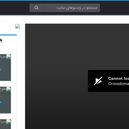
Cannot lo
Crossdomai