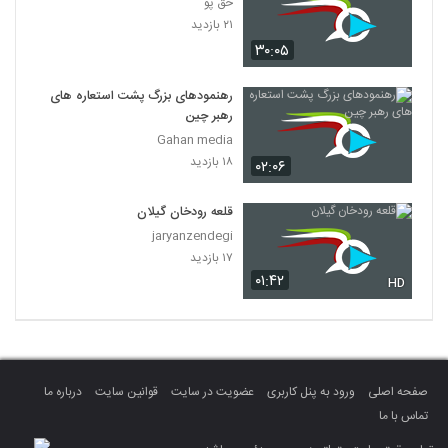
حق پو
۲۱ بازدید
۳۰:۰۵
رهنمودهای بزرگ پشت استعاره های
رهبر چین
Gahan media
۱۸ بازدید
۰۲:۰۶
قلعه رودخان گیلان
jaryanzendegi
۱۷ بازدید
۰۱:۴۲
HD
صفحه اصلی
ورود به پنل کاربری
عضویت در سایت
قوانین سایت
درباره ما
تماس با ما