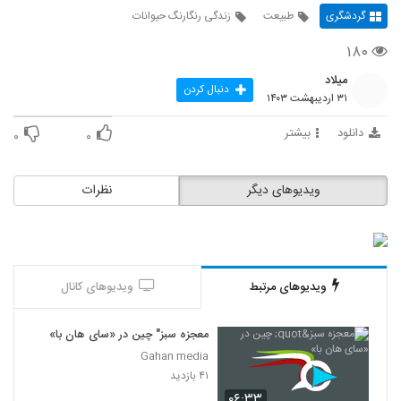
گردشگری
طبیعت
زندگی رنگارنگ حیوانات
۱۸۰
میلاد
دنبال کردن
۳۱ اردیبهشت ۱۴۰۳
دانلود
بیشتر
۰
۰
ویدیوهای دیگر
نظرات
ویدیوهای مرتبط
ویدیوهای کانال
معجزه سبز" چین در «سای هان با»
Gahan media
۴۱ بازدید
۰۶:۳۳