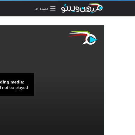
دسته ها
ading media:
d not be played