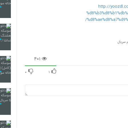
http://yoozd
%d8%b3%d8%b1%db%
%d8%ae%d8%a7%d9%
 سریال
۴۰۱
۰
۱