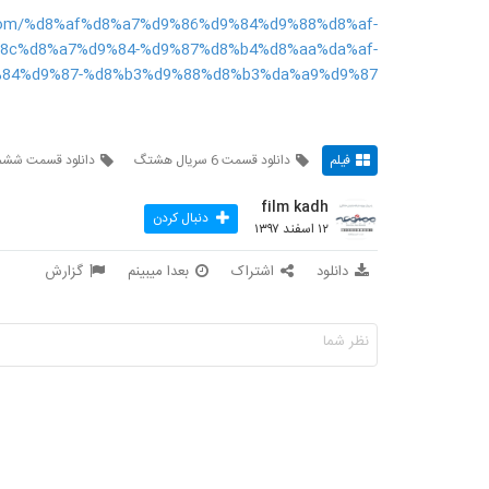
l.com/%d8%af%d8%a7%d9%86%d9%84%d9%88%d8%af-
8c%d8%a7%d9%84-%d9%87%d8%b4%d8%aa%da%af-
84%d9%87-%d8%b3%d9%88%d8%b3%da%a9%d9%87/
فیلم
دانلود قسمت 6 سریال هشتگ
دانلود قسمت ششم
film kadh
دنبال کردن
۱۲ اسفند ۱۳۹۷
دانلود
اشتراک
بعدا میبینم
گزارش