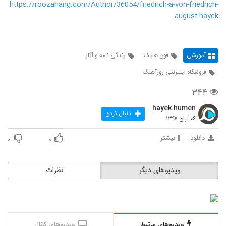
https://roozahang.com/Author/36054/friedrich-a-von-friedrich-
august-hayek
آموزشی
فون هایک
زندگی نامه و آثار
فروشگاه اینترنتی روزآهنگ
۳۴۴
hayek.humen
دنبال کردن
۰۶ آبان ۱۳۹۷
دانلود
بیشتر
۰
۰
ویدیوهای دیگر
نظرات
ویدیوهای مرتبط
ویدیوهای کانال