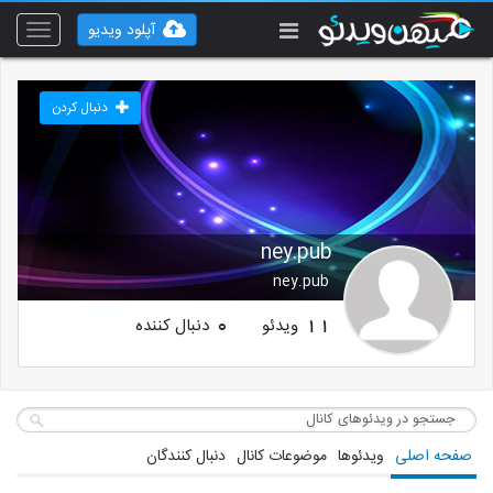
آپلود ویدیو
Toggle
vigation
دنبال کردن
ney.pub
ney.pub
ویدئو
دنبال کننده
0
11
صفحه اصلی
ویدئوها
موضوعات کانال
دنبال کنندگان