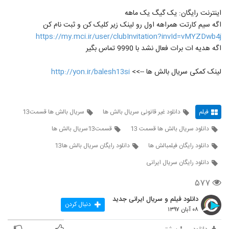
اینترنت رایگان: یک گیگ یک ماهه
اگه سیم کارتت همراهه اول رو لینک زیر کلیک کن و ثبت نام کن
https://my.mci.ir/user/clubInvitation?invId=vMYZDwb4j
اگه هدیه ات برات فعال نشد با 9990 تماس بگیر
لینک کمکی سریال بالش ها -->>
http://yon.ir/balesh13si
فیلم
دانلود غیر قانونی سریال بالش ها
سريال بالش ها قسمت13
دانلود سریال بالش ها قسمت 13
قسمت13سریال بالش ها
دانلود رایگان فیلمبالش ها
دانلود رایگان سریال بالش ها13
دانلود رایگان سریال ایرانی
۵۷۷
دانلود فیلم و سریال ایرانی جدید
دنبال کردن
۰۸ آبان ۱۳۹۷