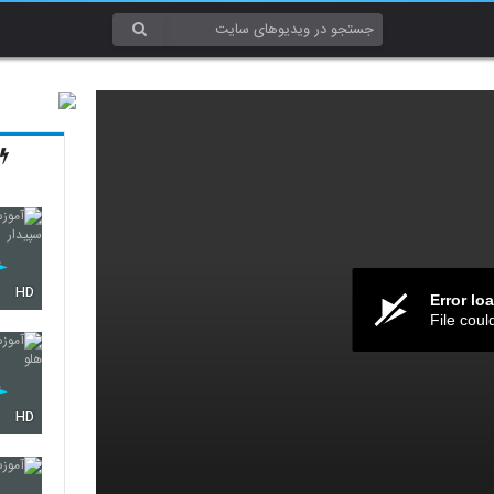
HD
Error lo
File coul
HD