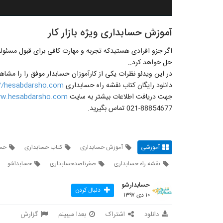
آموزش حسابداری ویژه بازار کار
اگر جزو افرادی هستیدکه تجربه و مهارت کافی برای قبول مسئو
حل خواهد کرد..
در این ویدئو نظرات یکی از کارآموزان حسابدار موفق را را مشاه
دانلود رایگان کتاب نقشه راه حسابداری
://hesabdarsho.com
جهت دریافت اطلاعات بیشتر به سایت
w.hesabdarsho.com
88854677-021 تماس بگیرید.
آموزشی
آموزش حسابداری
کتاب حسابداری
حسا
نقشه راه حسابداری
صفرتاصدحسابداری
حسابداشو
حسابدارشو
دنبال کردن
۱۰ دی ۱۳۹۷
دانلود
اشتراک
بعدا میبینم
گزارش