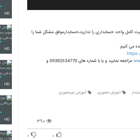
HD
لیت کامل واحد حسابداری را ندارید،حسابدارموفق مشکل شما را
ده می کنیم.
HD
https
ww
مراجعه نمایید و یا با شماره های 09382634770 و
HD
بدار
آموزش حضوری
آموزش غیرحضوری
HD
۳۹۰
۰
۰