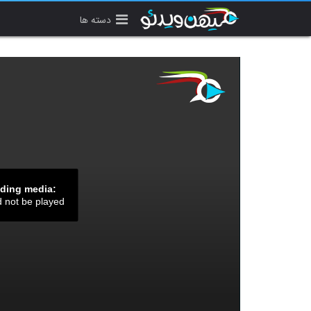
دسته ها
ading media:
d not be played