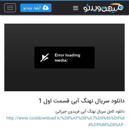
آپلود ویدیو
Toggle
vigation
Error loading
media:
دانلود سریال نهنگ آبی قسمت اول 1
دانلود کامل سریال نهنگ آبی فریدون جیرانی:
http://www.cooldownload.ir/%D8%AF%D8%A7%D9%86%D9%8
4%D9%88%D8%AF-