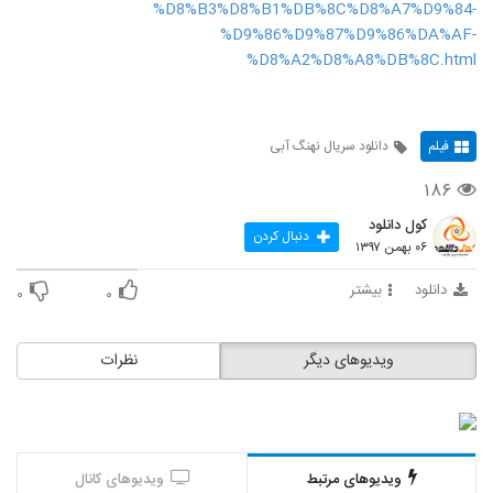
%D8%B3%D8%B1%DB%8C%D8%A7%D9%84-
%D9%86%D9%87%D9%86%DA%AF-
%D8%A2%D8%A8%DB%8C.html
فیلم
دانلود سریال نهنگ آبی
۱۸۶
کول دانلود
دنبال کردن
۰۶ بهمن ۱۳۹۷
دانلود
بیشتر
۰
۰
ویدیوهای دیگر
نظرات
ویدیوهای مرتبط
ویدیوهای کانال