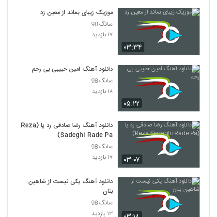
دانلود آهنگ جدید و زیبای شهروز اجمالی با نام
زنگ زنگ
موزیک زیبای بماند از معین زد
2120
۴۷۱ بازدید
سانگ 98
۱۷ بازدید
آهنگ سیاوش پالاهنگ بنام بارون
۰۳:۳۴
۵۲۲ بازدید
2121
دانلود آهنگ امین حبیبی بی رحم
سانگ 98
دانلود آهنگ جذابی از بهرام بهرامی
۱۸ بازدید
۳۰۶ بازدید
2122
۰۵:۲۲
دانلود آهنگ نیما جانی پای ثابت (Nima Jani
دانلود آهنگ رضا صادقی رد پا (Reza
Paye Sabet)
2123
Sadeghi Rade Pa)
۳۳۵ بازدید
سانگ 98
۱۷ بازدید
دانلود آهنگ شباهنگ (جدید) ریسک
۰۳:۰۷
۳۷۹ بازدید
2124
دانلود آهنگ یکی نیست از شاهین
بنان
آهنگ فصل پنجم از حمید ترابی(پاپ)
سانگ 98
۲۵۶ بازدید
2125
۱۳ بازدید
۰۳:۱۸