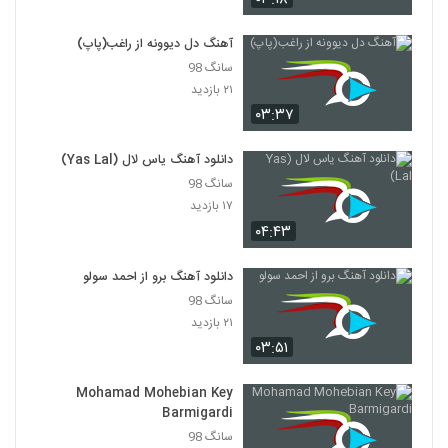
هومن شاهی آهنگ بی تو
آهنگ دل دیوونه از راغب(پاپ)
۴۲۱ بازدید
2126
سانگ 98
۲۱ بازدید
۰۳:۳۷
دانلود آهنگ بهزاد لیتو خدا شکر
۲,۱۵۷ بازدید
2127
دانلود آهنگ یاس لال (Yas Lal)
سانگ 98
تی ام بکس آهنگ رسممونه
۱۷ بازدید
۹۶۳ بازدید
2128
۰۴:۴۳
موزیک زیبای فقط واسه من از خشایار اس آر
دانلود آهنگ برو از احمد سولو
۳۵۳ بازدید
سانگ 98
2129
۲۱ بازدید
۰۳:۵۱
دانلود آهنگ جدید و زیبای مشتاق (I) با نام
جوونی
2130
۴۱۷ بازدید
Mohamad Mohebian Key
Barmigardi
آهنگ پروفشنال از سپهر خلسه(رپ)
سانگ 98