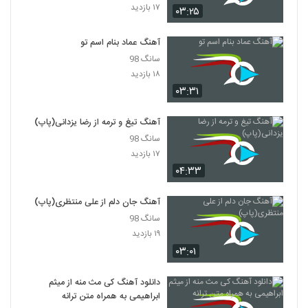
۸۸۳ بازدید
۱۷ بازدید
۰۳:۲۵
2131
آهنگ عماد بنام اسم تو
ادی عطار آهنگ منو دوست داری
سانگ 98
۵۱۲ بازدید
2132
۱۸ بازدید
۰۳:۳۱
دانلود آهنگ اپیکور باند بالاتر
۴۹۰ بازدید
2133
آهنگ تیغ و ترمه از رضا یزدانی(پاپ)
سانگ 98
آهنگ لوطفن بو دفعه گئتمه از مسعود
۱۷ بازدید
جودت(پاپ)
۰۴:۳۳
2134
۳۰۶ بازدید
آهنگ جان دلم از علی منتظری(پاپ)
دانلود آهنگ نمیخوام باور کنم از رضا اسلامی
سانگ 98
۲۸۱ بازدید
2135
۱۹ بازدید
۰۳:۰۱
دانلود آهنگ جدید و زیبای ئاسو با نام کافه ی
خاطرات
دانلود آهنگ کی مث منه از میثم
2136
۳۰۱ بازدید
ابراهیمی به همراه متن ترانه