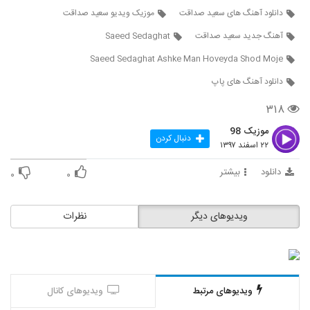
2114
دانلود آهنگ های سعید صداقت
موزیک ویدیو سعید صداقت
آهنگ جدید سعید صداقت
Saeed Sedaghat
Shahrad Aramesh
۲۳۸ بازدید
Saeed Sedaghat Ashke Man Hoveyda Shod Moje
2115
دانلود آهنگ های پاپ
Shahram Rajabi Borje Khali
۳۱۸
۲۵۹ بازدید
2116
موزیک 98
دنبال کردن
۲۲ اسفند ۱۳۹۷
دانلود آهنگ تنهام نذار از شهرام ستاری به
همراه متن ترانه
دانلود
بیشتر
2117
۰
۰
۲۶۹ بازدید
دانلود آهنگ شهرام شرقی آینده چه خواهد شد
ویدیوهای دیگر
نظرات
(Shahram Sharghi Ayande Che
2118
Khaahad Shod)
۲۶۶ بازدید
دانلود آهنگ شهرام زندی تو برگشتی
(Shahram Zandi To Bargashti)
2119
۳۴۰ بازدید
ویدیوهای مرتبط
ویدیوهای کانال