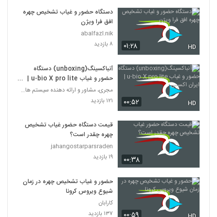
دستگاه حضور و غیاب تشخیص چهره
افق فرا ویژن
abalfazl.nik
۸ بازدید
۰۱:۲۸
HD
آنباکسینگ(unboxing) دستگاه
حضور و غیاب u-bio X pro lite |
ایران اکسس
مجری، مشاور و ارائه دهنده سیستم های امنیتی
۱۲۱ بازدید
۰۰:۵۲
HD
قیمت دستگاه حضور غیاب تشخیص
چهره چقدر است؟
jahangostarparsraden
۱۹ بازدید
۰۰:۳۸
حضور و غياب تشخيص چهره در زمان
شيوع ويروس کرونا
کارابان
۱۳۷ بازدید
۰۰:۵۹
HD