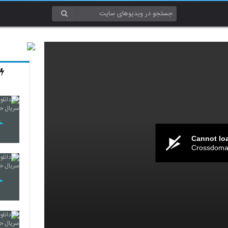
Cannot lo
Crossdomai