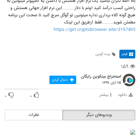
بالا اصلا نگران نباشید یک نرم افزار هستش با داشتن یه کامپيوتر میتونین به
راحتی کسب درآمد کنید اونم با دلار .........این نرم افزار جهانی هستش و
هیچ گونه کلاه برداری نداره میتونین تو گوگل سرچ کنید تا صحت این برنامه
مطمئن شوید.........فقط ازطریق این لینک
https://get.cryptobrowser.site/3197495
فیلم
بیت کوین
۱۵۹
استخراج بیتکوین رایگان
دنبال کردن
۲۵ آبان ۱۳۹۷
دانلود
بیشتر
۰
۰
ویدیوهای دیگر
نظرات