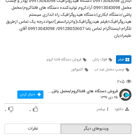
ابکاری 09913043098 دستگاه هیدروگرافیک 09913043098 پودر و چسب
مخمل 09913043098 آرادکروم تولیدکننده دستگاه های فانتاکروم/مخمل
پاشی/دستگاه ابکاری/دستگاه هیدروگرافیک راه اندازی سیستم
هیدروگرافیک/فیلم هیدروگرافیک(واترترانسفر)/مواددرجه یک تماس ازطریق
تلگرام-اینستاگرام تماس باما 09128053607/ 09913043098 آقای
علیمرادیان
فیلم
فلوک پاش
فروش دستگاه فانتا کروم
چسپ مخمل ضد اب
اکتیواتور
۲۰۵
فروش دستگاه های فانتاکروم/مخمل پاش/هیدروگرافیک
دنبال کردن
۲۵ دی ۱۳۹۷
دانلود
بیشتر
۰
۰
ویدیوهای دیگر
نظرات