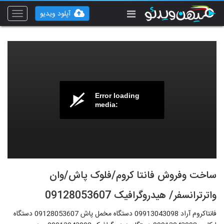
آپلود ویدیو
Toggle
vigation
Error loading
media:
ساخت وفروش فانتا کروم/فلوک پاش/وان
واترترانسفر/ هیدروگرافیک 09128053607
فانتاکروم آراد 09913043098 دستگاه مخمل پاش 09128053607 دستگاه