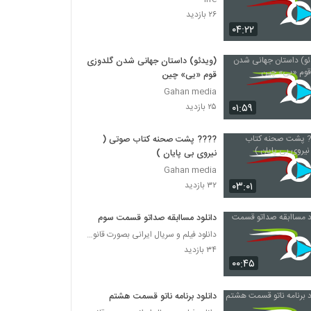
۲۶ بازدید
۰۴:۲۲
(ویدئو) داستان جهانی شدن گلدوزی
قوم «یی» چین
Gahan media
۰۱:۵۹
۲۵ بازدید
???? پشت صحنه کتاب صوتی (
نیروی بی پایان )
Gahan media
۰۳:۰۱
۳۲ بازدید
دانلود مساابقه صداتو قسمت سوم
دانلود فیلم و سریال ایرانی بصورت قانونی
۳۴ بازدید
۰۰:۴۵
دانلود برنامه ناتو قسمت هشتم