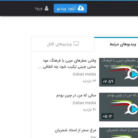
ورود
آپلود ویدیو
ویدیوهای مرتبط
ویدیوهای کانال
وقتی عطرهای عربی با فرهنگ عود
سنتی چینی ترکیب شود چه اتفاقی
می افتد؟
Gahan media
۰۷:۵۹
۲۶ بازدید
سالی که من در چین بودم
Gahan media
۴۰ بازدید
۰۵:۱۲
مرغ سحر از استاد شجریان
life