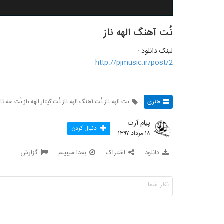
نُت آهنگ الهه ناز
لینک دانلود :
http://pjmusic.ir/post/2
هنری
نت الهه ناز نُت آهنگ الهه ناز نُت گیتار الهه ناز نُت سه تار 
پیام آرت
دنبال کردن
۱۸ مرداد ۱۳۹۷
دانلود
اشتراک
بعدا میبینم
گزارش