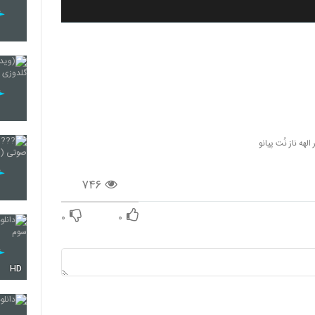
الهه ناز نُت پیانو
۷۴۶
۰
۰
HD