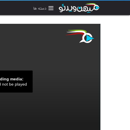
دسته ها
ading media:
d not be played