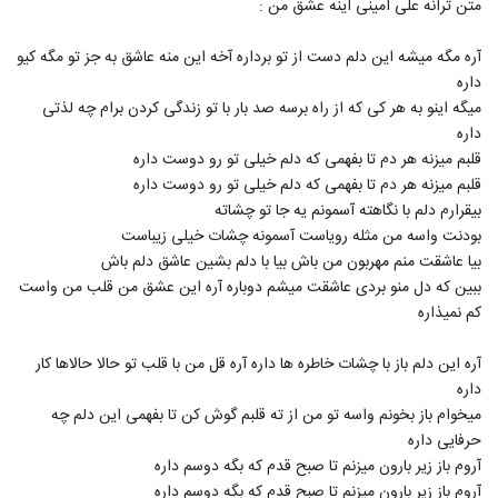
متن ترانه علی امینی اینه عشق من :
34
۲,۰۲۶ بازدید
آره مگه میشه این دلم دست از تو برداره آخه این منه عاشق به جز تو مگه کیو
دانلود آهنگ جدید و زیبای امیرحسین میری با
داره
نام جان تویی
35
میگه اینو به هر کی که از راه برسه صد بار با تو زندگی کردن برام چه لذتی
۱,۳۹۰ بازدید
داره
Majid Rezaei Ideal
قلبم میزنه هر دم تا بفهمی که دلم خیلی تو رو دوست داره
۷۶۵ بازدید
قلبم میزنه هر دم تا بفهمی که دلم خیلی تو رو دوست داره
36
بیقرارم دلم با نگاهته آسمونم یه جا تو چشاته
بودنت واسه من مثله رویاست آسمونه چشات خیلی زیباست
آهنگ مخاطب دل از کوروش بند(پاپ)
بیا عاشقت منم مهربون من باش بیا با دلم بشین عاشق دلم باش
۹۰۳ بازدید
37
ببین که دل منو بردی عاشقت میشم دوباره آره این عشق من قلب من واست
کم نمیذاره
آهنگ محمدرضا عشریه بنام نامه
۱,۴۱۰ بازدید
آره این دلم باز با چشات خاطره ها داره آره قل من با قلب تو حالا حالاها کار
38
داره
میخوام باز بخونم واسه تو من از ته قلبم گوش کن تا بفهمی این دلم چه
آهنگ فرشید ادهمی بنام تسکین
حرفایی داره
۹۲۱ بازدید
39
آروم باز زیر بارون میزنم تا صبح قدم که بگه دوسم داره
آروم باز زیر بارون میزنم تا صبح قدم که بگه دوسم داره