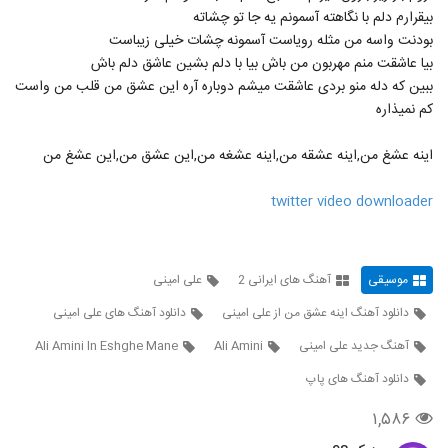
دانلود آهنگ جدید و زیبای حجت خوش
بیقرارم دلم با نگاهته آسمونم یه جا تو چشاته
سعادت با نام دلم پیشت گیره
40
بودنت واسه من مثله رویاست آسمونه چشات خیلی زیباست
۹۹۳ بازدید
بیا عاشقت منم مهربون من باش بیا با دلم بشین عاشق دلم باش
ببین که دله منو بردی عاشقت میشم دوباره آره این عشق من قلب من واست
alireza ghorbani Eshgh Asan
Nadarad
کم نمیذاره
41
۶۶۷ بازدید
اینه عشغ من,اینه عشقه من,اینه عشغه من,این عشق من,این عشغ من
آصف آریا آهنگ چه عجب (رمیکس)
۱,۴۳۹ بازدید
42
twitter video downloader
دانلود آهنگ جدید و زیبای امیر عباس گلاب با
نام کودکانه
43
موسیقی
آهنگ های ایرانی 2
علی امینی
۸۷۶ بازدید
دانلود آهنگ اینه عشق من از علی امینی
دانلود آهنگ های علی امینی
موزیک زیبای مستم کن از بابک ارجمند
آهنگ جدید علی امینی
Ali Amini
Ali Amini In Eshghe Mane
۱,۱۶۵ بازدید
44
دانلود آهنگ های پاپ
سجاد حاتمی آهنگ عزیزترینی
۱,۵۸۶
۹۳۷ بازدید
45