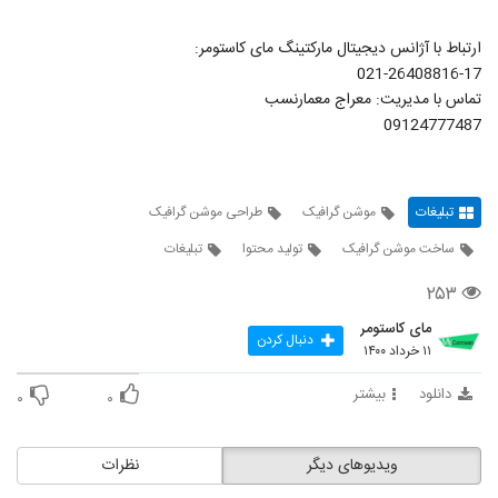
ارتباط با آژانس دیجیتال مارکتینگ مای کاستومر:
021-26408816-17
تماس با مدیریت: معراج معمارنسب
09124777487
تبلیغات
موشن گرافیک
طراحی موشن گرافیک
ساخت موشن گرافیک
تولید محتوا
تبلیغات
۲۵۳
مای کاستومر
دنبال کردن
۱۱ خرداد ۱۴۰۰
دانلود
بیشتر
۰
۰
ویدیوهای دیگر
نظرات