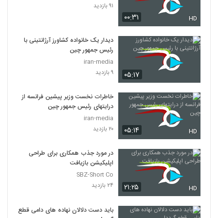
۹۱ بازدید
۰۰:۳۱
HD
دیدار یک خانواده کشاورز آرژانتینی با
رئیس جمهور چین
iran-media
۹ بازدید
۰۵:۱۷
خاطرات نخست وزیر پیشین فرانسه از
درایتهای رئیس جمهور چین
iran-media
۲۰ بازدید
۰۵:۱۴
HD
در مورد جذب همکاری برای طراحی
اپلیکیشن بازیافت
SBZ-Short Co
۲۴ بازدید
۲۱:۲۵
HD
باید دست دلالان نهاده های دامی قطع