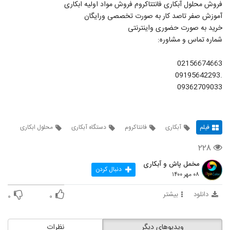
فروش محلول آبکاری فانتتاکروم فروش مواد اولیه ابکاری
آموزش صفر تاصد کار به صورت تخصصی ورایگان
خرید به صورت حضوری واینترنتی
شماره تماس و مشاوره:
02156674663
.09195642293
09362709033
فیلم
آبکاری
فانتاکروم
دستگاه آبکاری
محلول ابکاری
۲۲۸
مخمل پاش و آبکاری
دنبال کردن
۰۸ مهر ۱۴۰۰
دانلود
بیشتر
۰
۰
ویدیوهای دیگر
نظرات