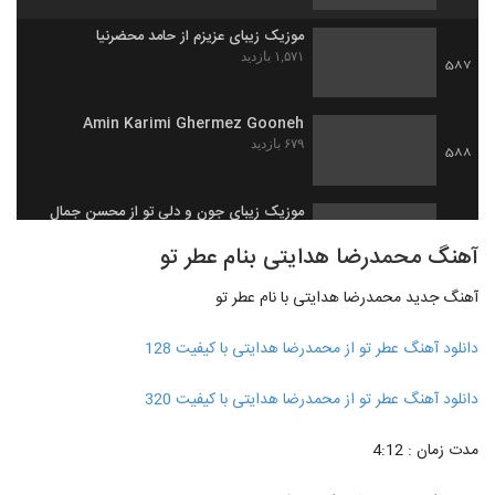
موزیک زیبای عزیزم از حامد محضرنیا
۱,۵۷۱ بازدید
587
Amin Karimi Ghermez Gooneh
۶۷۹ بازدید
588
موزیک زیبای جون و دلی تو از محسن جمال
۲,۴۲۷ بازدید
589
آهنگ محمدرضا هدایتی بنام عطر تو
آهنگ جدید محمدرضا هدایتی با نام عطر تو
آهنگ یه دنیا غم از فرهاد جواهر کلام(پاپ)
۱,۵۱۰ بازدید
590
دانلود آهنگ عطر تو از محمدرضا هدایتی با کیفیت 128
دانلود آهنگ تابستون تنت از مهرشاد به همراه
دانلود آهنگ عطر تو از محمدرضا هدایتی با کیفیت 320
متن ترانه
591
۱,۶۶۱ بازدید
مدت زمان : 4:12
دانلود آهنگ جدید و زیبای علیرضا بیرانوند با
نام دختر من دنیای من