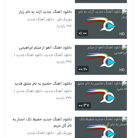
(Abolfazl Esmaeili Sargardoonam)
609
۱,۶۸۸ بازدید
دانلود آهنگ جدید آژند به نام ژیار
موزیک قیر - دانلود آهنگ جدبد
موزیک زیبای حس دوست داشتن از سام نیا
۲۸۷ بازدید
۱,۱۷۸ بازدید
610
۰۱:۰۰
HD
آهنگ مسعود صابری بنام فرشته (رمیکس)
دانلود اهنگ آهو از میثم ابراهیمی
۲,۱۸۱ بازدید
611
دانلود آهنگ جدید، دانلود اهنگ جدید ایرانی
۴۶۸ بازدید
۰۰:۲۰
دانلود آهنگ مسعود نیکخواه مال خودمی
HD
(Masoud Nikkhah Male Khodami)
612
۱,۷۰۸ بازدید
دانلود آهنگ حامیم به نام عشق قدیمی
دانلود آهنگ جدید، دانلود اهنگ جدید ایرانی
دانلود آهنگ مستم کن از سان بند به همراه
۳۳۰ بازدید
متن ترانه
613
۱,۹۷۰ بازدید
۰۰:۳۷
دانلود آهنگ اشکان ورمزیار صورت ماهت
دانلود آهنگ جدید حفیظ تک استار به
(Ashkan Varmazyar Sorat Mahet)
نام گل مریم
614
۱,۴۵۷ بازدید
موزیک قیر - دانلود آهنگ جدبد