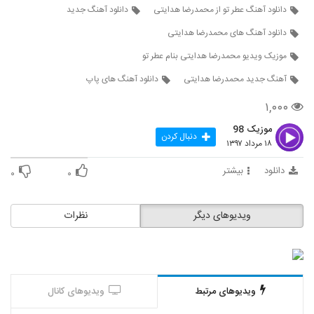
دانلود آهنگ لیلا از علیرضا قربانی
دانلود آهنگ عطر تو از محمدرضا هدایتی
دانلود آهنگ جدید
۲,۰۷۲ بازدید
598
دانلود آهنگ های محمدرضا هدایتی
موزیک ویدیو محمدرضا هدایتی بنام عطر تو
حامد پهلان آهنگ آرامش
۶,۵۹۵ بازدید
آهنگ جدید محمدرضا هدایتی
دانلود آهنگ های پاپ
599
۱,۰۰۰
دانلود آهنگ رو به رام کن از فریان به همراه
متن ترانه
موزیک 98
دنبال کردن
600
۱۸ مرداد ۱۳۹۷
۲,۴۹۵ بازدید
دانلود
بیشتر
دانلود آهنگ جدید و زیبای امیر کاظمی با نام
۰
۰
همه چی رواله
601
۱,۷۰۹ بازدید
ویدیوهای دیگر
نظرات
آهنگ لاین بازی از سپهر خلسه(رپ)
۶,۳۸۷ بازدید
602
Salar Aghili Darvish
ویدیوهای مرتبط
ویدیوهای کانال
۸۵۴ بازدید
603