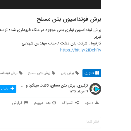
برش فونداسیون بتن مسلح
برش فونداسیون نواری بتنی موجود در ملک خریداری شده توسط 
تبریز
کارفرما : شرکت بتن دشت / جناب مهندس شهلایی
https://bit.ly/2IDehRv
فناوری
برش بتن
برش بتن مسلح
برش فونداسی
کرگیری، برش بتن مسلح، کاشت میلگرد و بولت در بتن
دنبال 
۱۹ مرداد ۱۳۹۷
دانلود
اشتراک
بعدا میبینم
گزارش