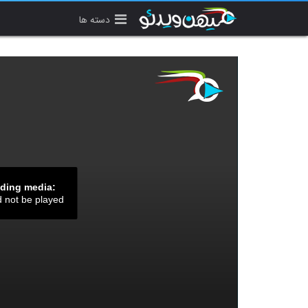
دسته ها
ading media:
d not be played