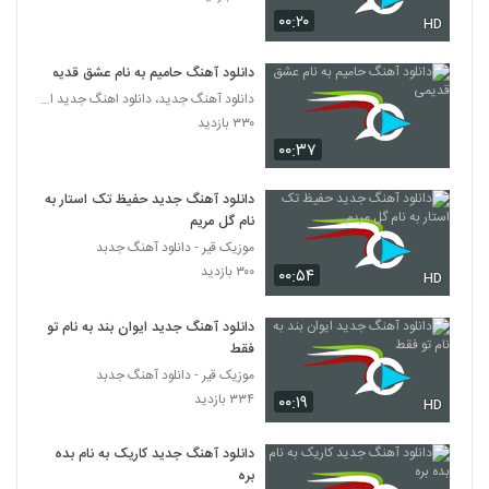
موزیک زیبای جون و دلی تو از محسن جمال
۰۰:۲۰
HD
۲,۴۲۶ بازدید
589
دانلود آهنگ حامیم به نام عشق قدیمی
دانلود آهنگ جدید، دانلود اهنگ جدید ایرانی
آهنگ یه دنیا غم از فرهاد جواهر کلام(پاپ)
۳۳۰ بازدید
۱,۵۱۰ بازدید
590
۰۰:۳۷
دانلود آهنگ تابستون تنت از مهرشاد به همراه
دانلود آهنگ جدید حفیظ تک استار به
متن ترانه
591
نام گل مریم
۱,۶۶۱ بازدید
موزیک قیر - دانلود آهنگ جدبد
۳۰۰ بازدید
۰۰:۵۴
دانلود آهنگ جدید و زیبای علیرضا بیرانوند با
HD
نام دختر من دنیای من
592
۷,۱۴۱ بازدید
دانلود آهنگ جدید ایوان بند به نام تو
فقط
موزیک زیبای دیوانه جان از بابک مافی
موزیک قیر - دانلود آهنگ جدبد
۱,۶۱۹ بازدید
593
۳۳۴ بازدید
۰۰:۱۹
HD
افشین آذری آهنگ دلبری
دانلود آهنگ جدید کاریک به نام بده
۱,۹۸۵ بازدید
بره
594