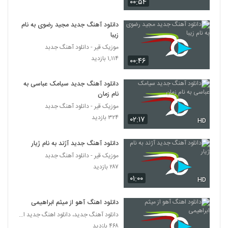
(Morteza Sarmadi Aghlama Urayim)
۰۰:۵۴
583
۲,۲۸۸ بازدید
دانلود آهنگ جدید مجید رضوی به نام
دانلود آهنگ حمید اصغری لو رفت (Hamid
زیبا
Asghari Lo Raft)
موزیک قیر - دانلود آهنگ جدبد
584
۱,۶۷۳ بازدید
۱,۱۱۴ بازدید
۰۰:۴۶
موزیک زیبای اهل عاشقی از فرزاد فرخ
دانلود آهنگ جدید سیامک عباسی به
۱,۷۹۵ بازدید
585
نام زمان
موزیک قیر - دانلود آهنگ جدبد
آهنگ محمدرضا هدایتی بنام عطر تو
۳۲۴ بازدید
۰۲:۱۷
HD
۱,۰۰۰ بازدید
586
دانلود آهنگ جدید آژند به نام ژیار
موزیک زیبای عزیزم از حامد محضرنیا
موزیک قیر - دانلود آهنگ جدبد
۱,۵۷۱ بازدید
۲۸۷ بازدید
587
۰۱:۰۰
HD
Amin Karimi Ghermez Gooneh
دانلود اهنگ آهو از میثم ابراهیمی
۶۷۸ بازدید
588
دانلود آهنگ جدید، دانلود اهنگ جدید ایرانی
۴۶۸ بازدید