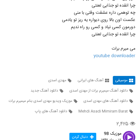
موزیک زیبای لیلای من از ایمان غلامی
چرا انقده تو جذابی لعنتی
۱,۸۵۰ بازدید
572
چه توهمی داره عشقت وقتی با منی
عکست اون بالا روی دیواره یه ریز تو یادمی
دورمون کسی نیاد و کسی رو راه ندیم
دانلود آهنگ تا ابد عاشقتم از امیرحسین نوشالی
به همراه متن ترانه
چرا انقده تو جذابی لعنتی
573
۱,۴۱۲ بازدید
می میرم برات
دانلود آهنگ جدید و زیبای فریان با نام آی
youtube downloader
دیوونه (رمیکس)
574
۳,۵۰۸ بازدید
آهنگ تا اومدی (رمیکس) از امو باند(پاپ)
موسیقی
آهنگ های ایرانی
مهدی اسدی
۴,۰۶۹ بازدید
575
دانلود آهنگ میمیرم برات از مهدی اسدی
دانلود آهنگ جدید
دانلود آهنگ های مهدی اسدی
موزیک ویدیو مهدی اسدی بنام میمیرم برات
پرستو آهنگ حباب
۲,۵۴۲ بازدید
576
Mehdi Asadi Mimiram Barat
دانلود آهنگ های پاپ
۲,۴۲۵
دانلود آهنگ علی یاسینی وای وای
۱,۷۵۷ بازدید
موزیک 98
577
دنبال کردن