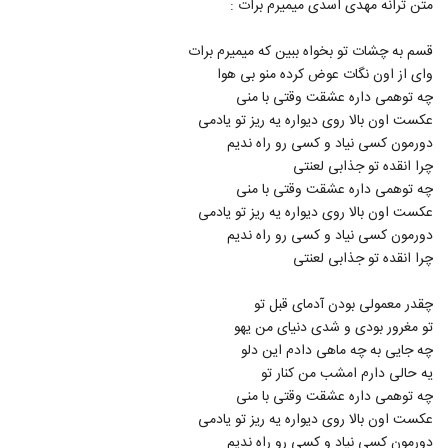
متن ترانه مهدی اسدی میمیرم برات :
566
۲,۵۰۷ بازدید
قسم به چشات تو بخواه ببین که میمیرم برات
مسعود سعیدی آهنگ دوست داشتن
وای از اون نگات عوض کرده منو بی هوا
۱,۲۶۷ بازدید
567
چه توهمی داره عشقت وقتی با منی
عکست اون بالا روی دیواره یه ریز تو یادمی
دانلود آهنگ محمد نجم تکمیله دنیام
دورمون کسی نیاد و کسی رو راه ندیم
(Mohammad Najm Takmile Donyam)
چرا انقده تو جذابی لعنتی
568
۱,۲۲۳ بازدید
چه توهمی داره عشقت وقتی با منی
عکست اون بالا روی دیواره یه ریز تو یادمی
بهداد عسگری آهنگ ساده
دورمون کسی نیاد و کسی رو راه ندیم
۷۵۹ بازدید
569
چرا انقده تو جذابی لعنتی
Mohsen Bahmani Begi Nagi
چقدر معمولی بودن آدمای قبل تو
۱,۳۰۳ بازدید
تو مغرور بودی و شدی دنیای من یهو
570
چه جایی به چه ماهی دادم این دلو
یه حالی دارم امشب من کنار تو
آهنگ خندیدن تو از علی هاشمی(پاپ)
چه توهمی داره عشقت وقتی با منی
۱,۱۶۰ بازدید
571
عکست اون بالا روی دیواره یه ریز تو یادمی
دورمون کسی نیاد و کسی رو راه ندیم