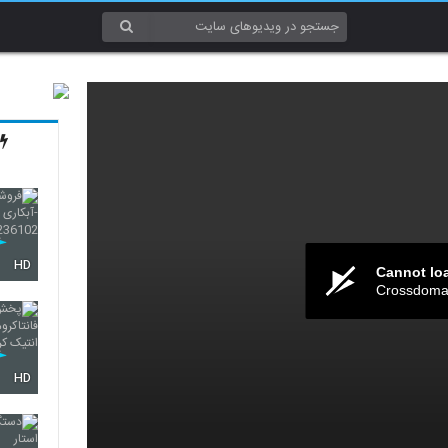
HD
Cannot lo
Crossdomai
HD