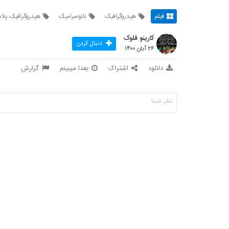
فیلم
هیدروگرافیک
نانوسرامیک
هیدروگرافیک پلا
کارینو فلوک
دنبال کردن
۲۶ آبان ۱۴۰۰
دانلود
اشتراک
بعدا میبینم
گزارش