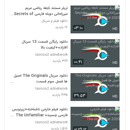
تریلر مستند نابغه ریاضی مریم
میرزاخانی دوبله فارسی Secrets of
the Surface 2020
دانلود فیلم و سریال
۱۷ بازدید
۰۳:۱۰
HD
دانلود رایگان قسمت 13 سریال
آقازاده+کیفیت بالا
tavoos2 adnetwork
۳۷۹ بازدید
۰۰:۴۱
HD
دانلود سریال The Originals اصیل
ها فصل سوم قسمت
نوزدهم+زیرنویس فارسی
tavoos2 adnetwork
۴۳۵ بازدید
۳۹:۵۳
HD
دانلود فیلم خارجی ناشناخته+زیرنویس
فارسی چسبیده The Unfamiliar
2020
tavoos2 adnetwork
۱,۵۱۸ بازدید
۰۱:۲۹:۱۲