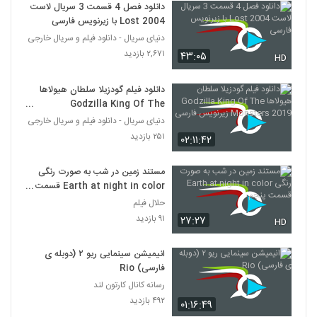
دانلود فصل 4 قسمت 3 سریال لاست
Lost 2004 با زیرنویس فارسی
دنیای سریال - دانلود فیلم و سریال خارجی
۲,۶۷۱ بازدید
۴۳:۰۵
HD
دانلود فیلم گودزیلا سلطان هیولاها
Godzilla King Of The
Monsters 2019 زیرنویس فارسی
دنیای سریال - دانلود فیلم و سریال خارجی
۲۵۱ بازدید
۰۲:۱۱:۴۲
مستند زمین در شب به صورت رنگی
Earth at night in color قسمت
پنجم
حلال فیلم
۹۱ بازدید
۲۷:۲۷
HD
انیمیشن‌ سینمایی ریو ۲ (دوبله ی
فارسی) Rio
رسانه کانال کارتون لند
۴۹۲ بازدید
۰۱:۱۶:۴۹