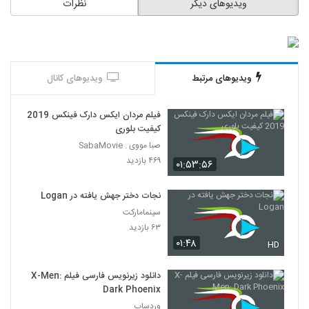
ویدیوهای دیگر
نظرات
ویدیوهای مرتبط
ویدیوهای کانال
فیلم مردان ایکس دارک فینکس 2019
کیفیت بلوری
صبا مووی . SabaMovie
۴۶۹ بازدید
۰۱:۵۳:۵۶
نجات دختر جهش یافته در Logan
سینمامارکت
۶۳ بازدید
۰۱:۴۸
HD
دانلود زیرنویس فارسی فیلم X-Men:
Dark Phoenix
وردساب