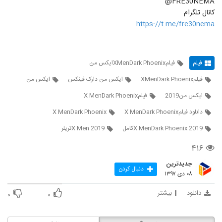
FRE30NEMA@
کانال تلگرام
https://t.me/fre30nema
فیلم
فیلمXMenDark Phoenixایکس من
فیلمXMenDark Phoenix
ایکس من دارک فینکس
ایکس من
ایکس من2019
فیلمX MenDark Phoenix
دانلود فیلمX MenDark Phoenix
X MenDark Phoenix
X MenDark Phoenix 2019کامل
X Men 2019تریلر
۴۱۶
جدیدترین
دنبال کردن
۰۸ دی ۱۳۹۷
دانلود
بیشتر
۰
۰