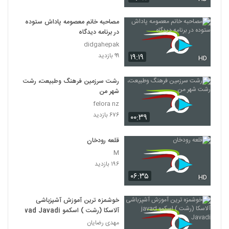
مصاحبه خانم معصومه پاداش ستوده
در برنامه دیدگاه
didgahepak
۹۹ بازدید
۱۹:۱۹
HD
رشت سرزمین فرهنگ وطبیعت، رشت
شهر من
felora nz
۶۷۶ بازدید
۰۰:۳۹
قلعه رودخان
M
۱۹۶ بازدید
۰۶:۳۵
HD
خوشمزه ترین آموزش آشپزباشی
آلاسكا (رشت ) اسكمو javad Javadi
مهدی رضایان