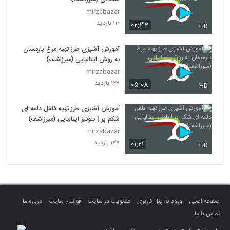
mirzabazar
۱۱۰ بازدید
۰۲:۳۲
HD
آموزش آشپزی طرز تهیه مرغ پارمسان
به روش ایتالیایی (میرزاشف)
mirzabazar
۱۲۷ بازدید
۰۵:۰۸
HD
آموزش آشپزی طرز تهیه فلفل دلمه ای
شکم پر | بلونیز ایتالیایی (میرزاشف)
mirzabazar
۱۷۷ بازدید
۰۱:۲۱
HD
صفحه اصلی
ورود به پنل کاربری
عضویت در سایت
قوانین سایت
درباره ما
تماس با ما