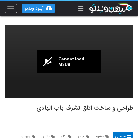
آپلود ویدیو
Toggle
vigation
Cannot load
M3U8:
طراحی و ساخت اتاق تشرف باب الهادی
مذهبی
مشهد
چادر
زنان
بانوان
ورودی