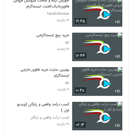
آموزش ارائه و ساخت سرویس فروش
فالوور،لایک،کامنت اینستاگرام
faridfollower
۱۸ بازدید
۱۹:۴۵
HD
خرید پیج اینستاگرامی
ati
۲۰ بازدید
۱۲:۴۴
HD
بهترین سایت خرید فالوور خارجی
اینستاگرام
ati
۱۱ بازدید
۱۰:۴۸
HD
کسب درآمد واقعی و رایگان (ویدیو
اول )
کسب درآمد واقعی و رایگان
۷۱ بازدید
۰۲:۱۴
HD