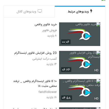
ویدیوهای مرتبط
ویدیوهای کانال
خرید فالوور واقعی
فروش فالوور
۸ بازدید
۰۰:۰۶
23 روش افزایش فالوور اینستاگرام
کسب درآمد اینترنتی
۱۴ بازدید
۰۶:۲۶
HD
۱۰ کا فالور اینستاگرام واقعی _ ترفند
مخفی مثبت ۱۸
faridfollower
۱۸ بازدید
۰۴:۵۸
HD