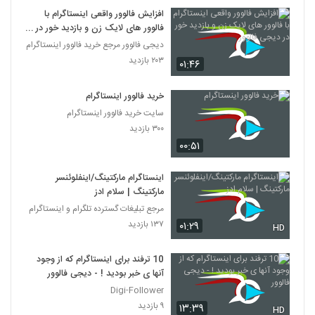
افزایش فالوور واقعی اینستاگرام با
فالوور های لایک زن و بازدید خور در
دیجی فالوور
دیجی فالوور مرجع خرید فالوور اینستاگرام
۲۰۳ بازدید
۰۱:۴۶
خرید فالوور اینستاگرام
سایت خرید فالوور اینستاگرام
۳۰۰ بازدید
۰۰:۵۱
اینستاگرام مارکتینگ/اینفلوئنسر
مارکتینگ | سلام ادز
مرجع تبلیغات گسترده تلگرام و اینستاگرام
۱۳۷ بازدید
۰۱:۲۹
HD
10 ترفند برای اینستاگرام که از وجود
آنها ی خبر بودید ! - دیجی فالوور
Digi-Follower
۹ بازدید
۱۳:۳۹
HD