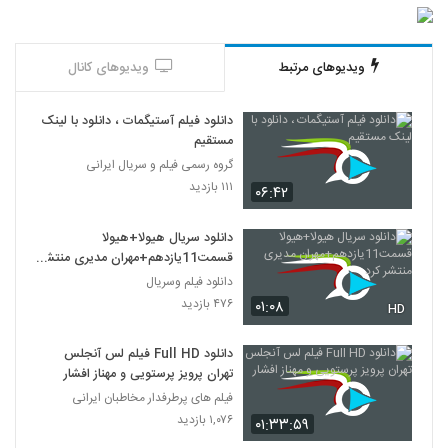
ویدیوهای مرتبط
ویدیوهای کانال
دانلود فیلم آستیگمات ، دانلود با لینک
مستقیم
گروه رسمی فیلم و سریال ایرانی
۱۱۱ بازدید
۰۶:۴۲
دانلود سریال هیولا+هیولا
قسمت11یازدهم+مهران مدیری منتشر
کرد
دانلود فیلم وسریال
۴۷۶ بازدید
۰۱:۰۸
HD
دانلود Full HD فیلم لس آنجلس
تهران پرویز پرستویی و مهناز افشار
فیلم های پرطرفدار مخاطبان ایرانی
۱,۰۷۶ بازدید
۰۱:۳۳:۵۹