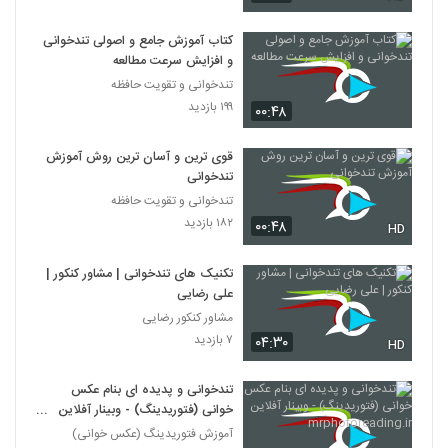
027037 - تندخوانی سری چهارم
۳۹۲ بازدید
37
کتاب آموزش جامع و اصولی تندخوانی
و افزایش سرعت مطالعه
تندخوانی و تقویت حافظه
027038 - تندخوانی سری چهارم
۱۹۹ بازدید
۴۰۰ بازدید
۰۰:۴۸
38
قوی ترین و آسان ترین روش آموزش
027039 - تندخوانی سری چهارم
تندخوانی
۳۷۵ بازدید
39
تندخوانی و تقویت حافظه
۱۸۲ بازدید
۰۰:۴۸
HD
027040 - تندخوانی سری چهارم
۴۰۳ بازدید
تکنیک های تندخوانی | مشاور کنکور |
40
علی رضایی
مشاور کنکور رضایی
027041 - تندخوانی سری چهارم
۷ بازدید
۰۴:۳۰
HD
۳۲۲ بازدید
41
تندخوانی و پدیده ای بنام عکس
027042 - تندخوانی سری چهارم
خوانی (فتوریدینگ) - وبینار آفلاین
۴۱۹ بازدید
mrphotoreading.ir
آموزش فتوریدینگ (عکس خوانی)
42