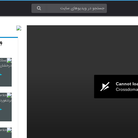
Cannot lo
Crossdomai