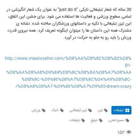
30 ساله که شعار تبلیغاتی نایکی "just do it" به عنوان یک شعار انگیزشی در
تمامی سطوح ورزشی و فعالیت ها استفاده می شود. برای جشن این اتفاق،
این تیزر تبلیغاتی با تکیه بر داستانهای ورزشکاران ساخته شده. نشانه ی
مشترک همه این داستان ها را میتوان اینگونه تعریف کرد: همه نیروی قدرت
ورزش را باید رو به جلو به حرکت در آورد.
http://www.masirezehni.com/%D8%AA%DB%8C%D8%B2%D8%
B1-
%D8%AA%D8%A8%D9%84%DB%8C%D8%BA%D8%A7%D8%AA
%DB%8C-%D9%86%D8%A7%DB%8C%DA%A9%DB%8C-
%D8%A8%D8%A7-%D9%86%D8%A7%D9%85-dream-crazy/
تبلیغات
تیزر
تیزر تبلیغاتی
نایک
ورزش
مسیزذهنی
تبلیغ
تبلیغات
۱۵۲