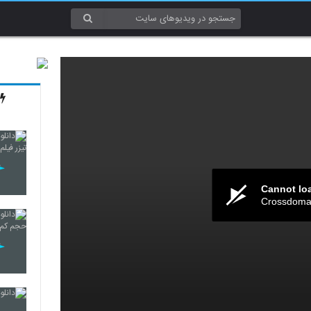
Cannot lo
Crossdomai