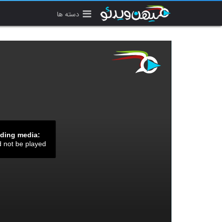
دسته ها
ading media:
d not be played