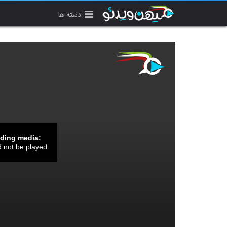
دسته ها
ading media:
d not be played