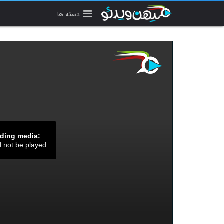
دسته ها
ading media:
d not be played