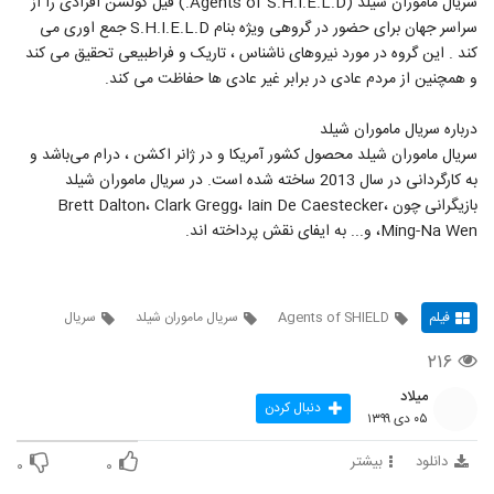
سریال ماموران شیلد (Agents of S.H.I.E.L.D.) فیل کولسن افرادی را از
سراسر جهان برای حضور در گروهی ویژه بنام S.H.I.E.L.D جمع اوری می
کند . این گروه در مورد نیروهای ناشناس ، تاریک و فراطبیعی تحقیق می کند
و همچنین از مردم عادی در برابر غیر عادی ها حفاظت می کند.
درباره سریال ماموران شیلد
سریال ماموران شیلد محصول کشور آمریکا و در ژانر اکشن ، درام می‌باشد و
به کارگردانی در سال 2013 ساخته شده است. در سریال ماموران شیلد
بازیگرانی چون Brett Dalton، Clark Gregg، Iain De Caestecker،
Ming-Na Wen، و... به ایفای نقش پرداخته اند.
فیلم
Agents of SHIELD
سریال ماموران شیلد
سریال
۲۱۶
میلاد
دنبال کردن
۰۵ دی ۱۳۹۹
دانلود
بیشتر
۰
۰