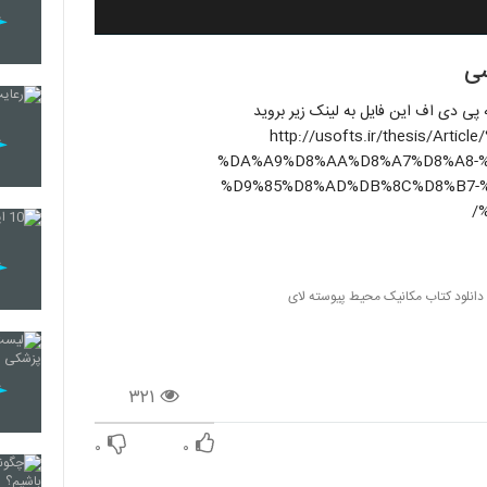
سی
پی دی اف این فایل به لینک زیر بروید
http://usofts.ir/thesis/A
%DA%A9%D8%AA%D8%A7%D8%A8-
%D9%85%D8%AD%DB%8C%D8%B7-
دانلود کتاب مکانیک محیط پیوسته لای
۳۲۱
۰
۰