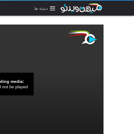
دسته ها
ading media:
d not be played